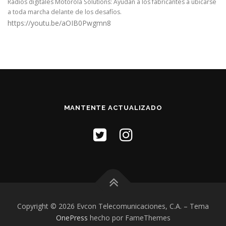
Radios digitales Motorola Solutions: Ayudan a los fabricantes a ubicarse
a toda marcha delante de los desafíos.
https://youtu.be/aOIB0Pwgmn8
MANTENTE ACTUALIZADO
Copyright © 2026 Evcon Telecomunicaciones, C.A.
–
Tema
OnePress
hecho por FameThemes