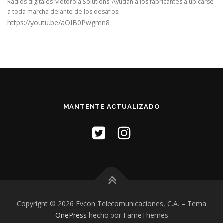
Radios digitales Motorola Solutions: Ayudan a los fabricantes a ubicarse
a toda marcha delante de los desafíos.
https://youtu.be/aOIB0Pwgmn8
MANTENTE ACTUALIZADO
Copyright © 2026 Evcon Telecomunicaciones, C.A.
–
Tema
OnePress
hecho por FameThemes