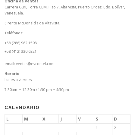
Oficina de Ventas
Carrera Guri, Torre CEM, Piso 7, Alta Vista, Puerto Ordaz, Edo. Bolívar,
Venezuela.
(Frente McDonald’s de Altavista)
Teléfonos:
+58 (286) 962.1598
+58 (412) 330.6321
email: ventas@evcontel.com
Horario
Lunes a viernes
7:30am ~ 12:30m / 1:30 pm ~ 4:30pm
CALENDARIO
L
M
X
J
V
S
D
1
2