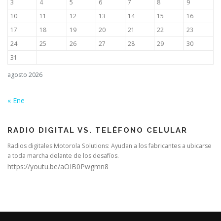
3
4
5
6
7
8
9
10
11
12
13
14
15
16
17
18
19
20
21
22
23
24
25
26
27
28
29
30
31
agosto 2026
« Ene
RADIO DIGITAL VS. TELÉFONO CELULAR
Radios digitales Motorola Solutions: Ayudan a los fabricantes a ubicarse
a toda marcha delante de los desafíos.
https://youtu.be/aOIB0Pwgmn8