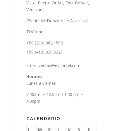
Vista, Puerto Ordaz, Edo. Bolívar,
Venezuela.
(Frente McDonald’s de Altavista)
Teléfonos:
+58 (286) 962.1598
+58 (412) 330.6321
email: ventas@evcontel.com
Horario
Lunes a viernes
7:30am ~ 12:30m / 1:30 pm ~
4:30pm
CALENDARIO
L
M
X
J
V
S
D