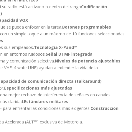
i su radio está activado o dentro del rango
Codificación
g)
apacidad VOX
ue se pueda enfocar en la tarea.
Botones programables
 con un simple toque a un máximo de 10 funciones seleccionadas
es
os sus empleados.
Tecnología X-Pand™
ún en entornos ruidosos.
Señal DTMF integrada
ama y comunicación selectiva.
Niveles de potencia ajustables
tt: VHF; 4 watt: UHF) ayudan a extender la vida de la
Capacidad de comunicación directa (talkaround)
or.
Especificaciones más ajustadas
iona mejor rechazo de interferencia de señales en canales
ás claridad.
Estándares militares
 F para enfrentar las condiciones más exigentes.
Construcción
ida Acelerada (ALT™) exclusiva de Motorola.