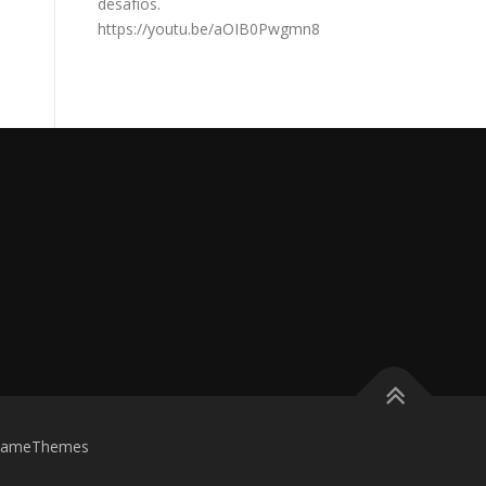
desafíos.
https://youtu.be/aOIB0Pwgmn8
FameThemes