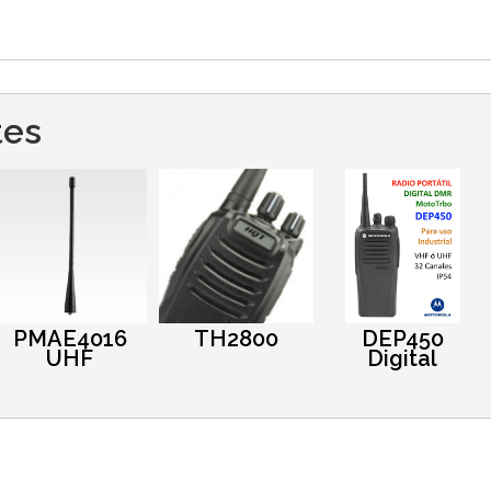
tes
PMAE4016
TH2800
DEP450
UHF
Digital