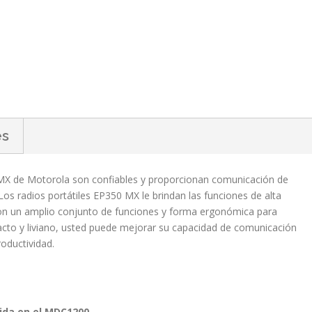
es
 MX de Motorola son confiables y proporcionan comunicación de
os radios portátiles EP350 MX le brindan las funciones de alta
 Con un amplio conjunto de funciones y forma ergonómica para
to y liviano, usted puede mejorar su capacidad de comunicación
oductividad.
uida en el MDC1200