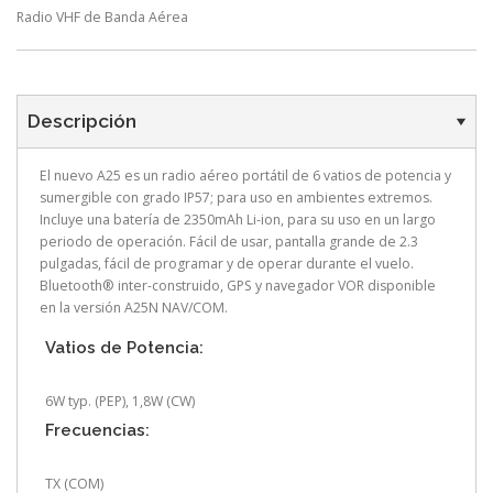
Radio VHF de Banda Aérea
Descripción
El nuevo A25 es un radio aéreo portátil de 6 vatios de potencia y
sumergible con grado IP57; para uso en ambientes extremos.
Incluye una batería de 2350mAh Li-ion, para su uso en un largo
periodo de operación. Fácil de usar, pantalla grande de 2.3
pulgadas, fácil de programar y de operar durante el vuelo.
Bluetooth® inter-construido, GPS y navegador VOR disponible
en la versión A25N NAV/COM.
Vatios de Potencia:
6W typ. (PEP), 1,8W (CW)
Frecuencias:
TX (COM)