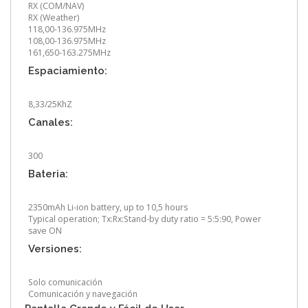
RX (COM/NAV)
RX (Weather)
118,00-136.975MHz
108,00-136.975MHz
161,650-163.275MHz
Espaciamiento:
8,33/25KhZ
Canales:
300
Bateria:
2350mAh Li-ion battery, up to 10,5 hours
Typical operation; Tx:Rx:Stand-by duty ratio = 5:5:90, Power
save ON
Versiones:
Solo comunicación
Comunicación y navegación