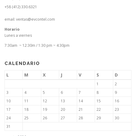
+58 (412) 330.6321
email: ventas@evcontel.com
Horario
Lunes a viernes
7:30am ~ 12:30m / 1:30 pm ~ 4:30pm
CALENDARIO
L
M
X
J
V
S
D
1
2
3
4
5
6
7
8
9
10
11
12
13
14
15
16
17
18
19
20
21
22
23
24
25
26
27
28
29
30
31