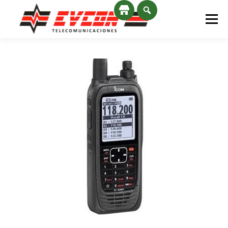
Saltar al contenido
Menú
INICIO
SERVICIOS
NOSOTROS
CONTACTO
NOVEDADES